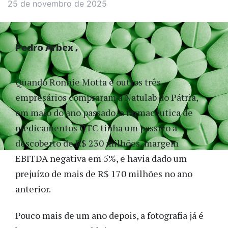
25 de novembro de 2025
Pedro Arbex
Quando Ronnie Motta e outros três
empresários compraram a Natulab do Pátria,
em maio do ano passado, a farmacêutica de
medicamentos OTC tinha um passivo a
descoberto de R$ 230 milhões, margem
EBITDA negativa em 5%, e havia dado um
prejuízo de mais de R$ 170
milhões no ano
anterior.
Pouco mais de um ano depois, a fotografia já é