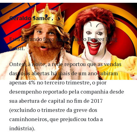
Geraldo Samor
Está faltando fogo na grelha do Burger King
Brasil.
Ontem à noite, a rede reportou que as vendas
das lojas abertas há mais de um ano subiram
apenas 4% no terceiro trimestre, o pior
desempenho reportado pela companhia desde
sua abertura de capital no fim de 2017
(excluindo o trimestre da greve dos
caminhoneiros, que prejudicou toda a
indústria).