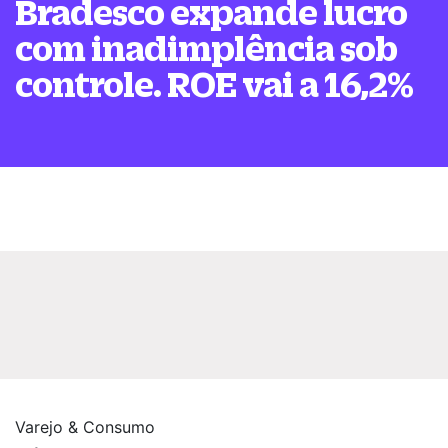
Bradesco expande lucro
com inadimplência sob
controle. ROE vai a 16,2%
Varejo & Consumo