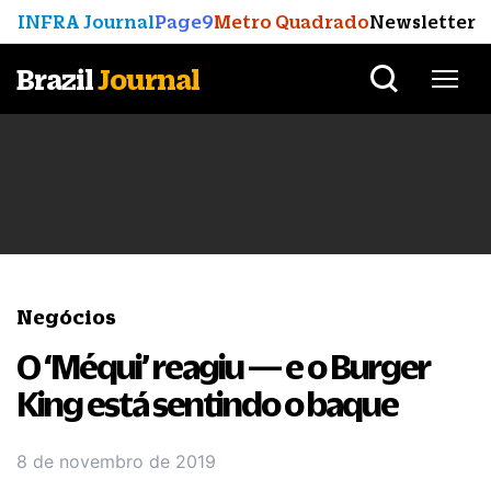
INFRA Journal
Page9
Metro Quadrado
Newsletter
Brazil
Journal
Negócios
O ‘Méqui’ reagiu — e o Burger
King está sentindo o baque
8 de novembro de 2019