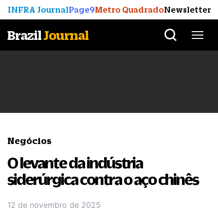
INFRA Journal
Page9
Metro Quadrado
Newsletter
Brazil
Journal
Negócios
O levante da indústria
siderúrgica contra o aço chinês
12 de novembro de 2025