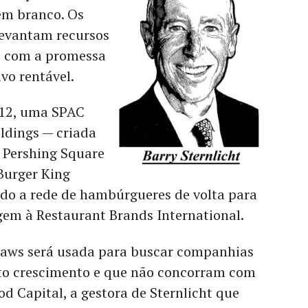
em branco. Os
levantam recursos
es com a promessa
vo rentável.
012, uma SPAC
ldings — criada
a Pershing Square
Burger King
ndo a rede de hambúrgueres de volta para
gem à Restaurant Brands International.
 Jaws será usada para buscar companhias
lto crescimento e que não concorram com
od Capital, a gestora de Sternlicht que