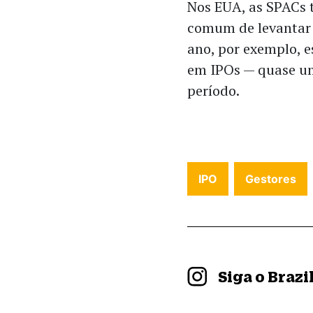
Nos EUA, as SPACs 
comum de levantar 
ano, por exemplo, e
em IPOs — quase um
período.
IPO
Gestores
Siga o Braz