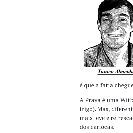
é que a fatia chegu
A Praya é uma Witbi
trigo). Mas, difere
mais leve e refresc
dos cariocas.