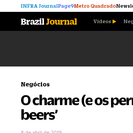
INFRA Journal
Page9
Metro Quadrado
Newsl
Brazil
Journal
Vídeos
Neg
A Moeda que Vingou
Negócios
O charme (e os per
beers’
8 de abril de 2019