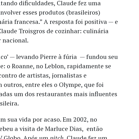
ntando dificuldades, Claude fez uma
nvolver esses produtos (brasileiros)
ária francesa.” A resposta foi positiva — e
Claude Troisgros de cozinhar: culinária
 nacional.
ico’
— levando Pierre à fúria — fundou seu
e: o Roanne, no Leblon, rapidamente se
ontro de artistas, jornalistas e
 outros, entre eles o Olympe, que foi
adas um dos restaurantes mais influentes
ileira.
em sua vida por acaso. Em 2002, no
beu a visita de Marluce Dias, então
TV Globo. Após um
pitch
, Claude fez um