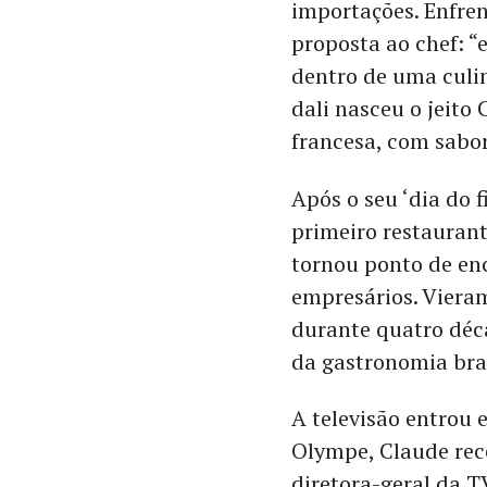
importações. Enfre
proposta ao chef: “e
dentro de uma culin
dali nasceu o jeito 
francesa, com sabor
Após o seu ‘
dia do f
primeiro restaurant
tornou ponto de enc
empresários. Vieram
durante quatro déc
da gastronomia bras
A televisão entrou 
Olympe, Claude rece
diretora-geral da 