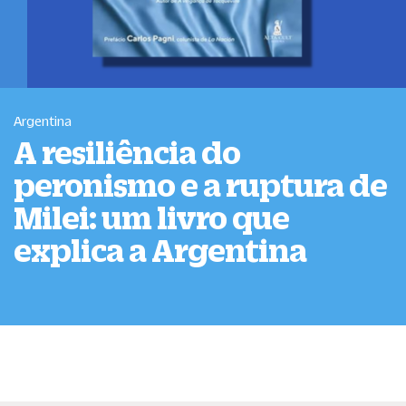
Argentina
A resiliência do
peronismo e a ruptura de
Milei: um livro que
explica a Argentina