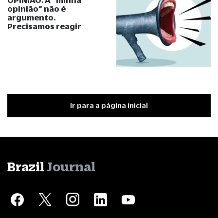
opinião
”
não é
argumento.
Precisamos reagir
Ir para a página inicial
Brazil
Journal