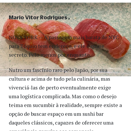
Mario Vitor Rodrigues
NOVA YORK — A passagem mais barata de NYC
para Tóquio tem endereço, e ele é quase
secreto. Pelo menos por enquanto.
Nutro um fascínio raro pelo Japão, por sua
cultura e acima de tudo pela culinária, mas
vivenciá-las de perto eventualmente exige
uma logística complicada. Mas como o desejo
teima em sucumbir à realidade, sempre existe a
opção de buscar espaço em um sushi bar
daqueles clássicos, capazes de oferecer uma