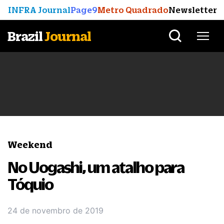
INFRA Journal
Page9
Metro Quadrado
Newsletter
Brazil
Journal
Weekend
No Uogashi, um atalho para
Tóquio
24 de novembro de 2019