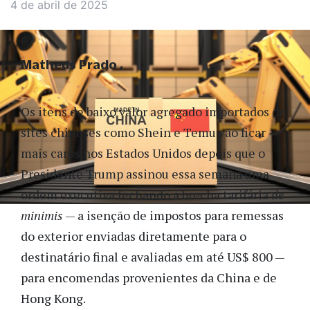
4 de abril de 2025
Matheus Prado
Os itens de baixo valor agregado importados de
sites chineses como Shein e Temu vão ficar
mais caros nos Estados Unidos depois que o
Presidente Trump assinou essa semana uma
ordem executiva fechando a brecha tarifária
de
minimis
— a isenção de impostos para remessas
do exterior enviadas diretamente para o
destinatário final e avaliadas em até US$ 800 —
para encomendas provenientes da China e de
Hong Kong.