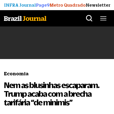
INFRA Journal
Page9
Metro Quadrado
Newsletter
Brazil
Journal
Economia
Nem as blusinhas escaparam.
Trump acaba com a brecha
tarifária “de minimis”