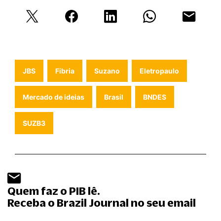
JBS
Fibria
Suzano
Eletropaulo
Mercado de ideias
Brasil
BNDES
SUZB3
Quem faz o PIB lê.
Receba o Brazil Journal no seu email