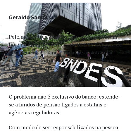
Geraldo Samor
Pelo menos três grandes operações repousam
hoje na mesa de técnicos do BNDES à espera de
uma decisão do banco. Todas se arrastam há
meses, e são sintoma de uma nova síndrome
que acometeu o Brasil na era pós-Lava Jato: a
Síndrome de Proteção de CPF.
O problema não é exclusivo do banco: estende-
se a fundos de pensão ligados a estatais e
agências reguladoras.
Com medo de ser responsabilizados na pessoa