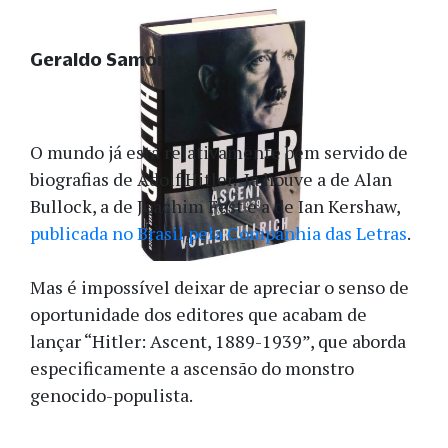
Geraldo Samor
O mundo já está relativamente bem servido de
biografias de Adolf Hitler. Já houve a de Alan
Bullock, a de Joachim Fest e a de Ian Kershaw,
publicada no Brasil pela Companhia das Letras
.
Mas é impossível deixar de apreciar o senso de
oportunidade dos editores que acabam de
lançar “Hitler: Ascent, 1889-1939”, que aborda
especificamente a ascensão do monstro
genocido-populista.