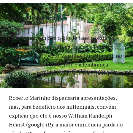
Fernando Carneiro
Num tempo em que o Rio de Janeiro está na
lona, esvaziado de autoestima e de Poder, a
visita à Casa Roberto Marinho, literalmente no
suvaco do Cristo Redentor, é a lembrança
nostálgica de um Rio que já se foi e, pelo jeito,
não volta mais.
Roberto Marinho dispensaria apresentações,
mas, para benefício dos millennials, convém
explicar que ele é nosso William Randolph
Hearst (google it!), a maior eminência parda do