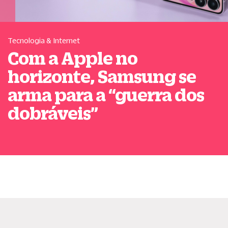
Tecnologia & Internet
Com a Apple no
horizonte, Samsung se
arma para a
“
guerra dos
dobráveis
”