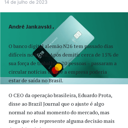
14 de julho de 2023
André Jankavski
O banco digital alemão N26 tem passado dias
difíceis no Brasil. Após demitir cerca de 15% de
sua força de trabalho – 20 pessoas – passaram a
circular notícias de que a empresa poderia
estar de saída no Brasil.
O CEO da operação brasileira, Eduardo Prota,
disse ao Brazil Journal que o ajuste é algo
normal no atual momento do mercado, mas
nega que ele represente alguma decisão mais