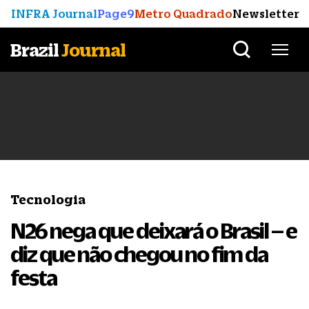
INFRA Journal
Page9
Metro Quadrado
Newsletter
Brazil
Journal
Tecnologia
N26 nega que deixará o Brasil – e
diz que não chegou no fim da
festa