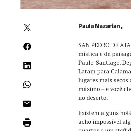
Paula Nazarian
SAN PEDRO DE ATACA
mística e de paisa
Paulo-Santiago. De
Latam para Calama,
lugares mais secos 
máximo – e você che
no deserto.
Existem alguns hot
acho impossível al
quartos e um
staff
d