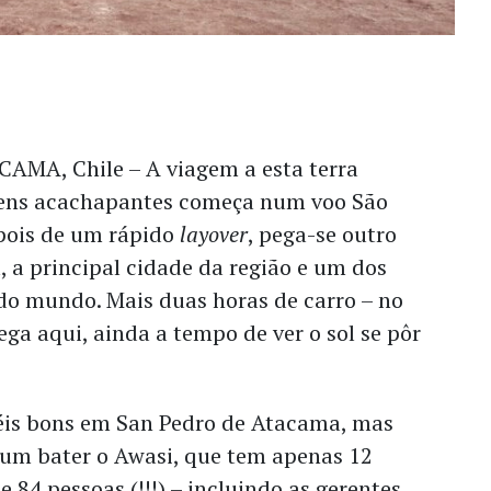
MA, Chile – A viagem a esta terra
gens acachapantes começa num voo
São
pois de um rápido
layover
, pega-se outro
 a principal cidade da região e um dos
do mundo. Mais duas horas de carro – no
ga aqui, ainda a tempo de ver o sol se pôr
éis bons em San Pedro de Atacama, mas
gum bater o Awasi, que tem apenas 12
e 84 pessoas (!!!) – incluindo as gerentes