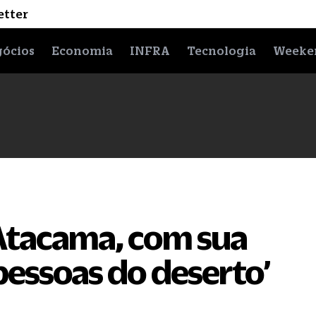
etter
ócios
Economia
INFRA
Tecnologia
Weeke
Atacama, com sua
pessoas do deserto’