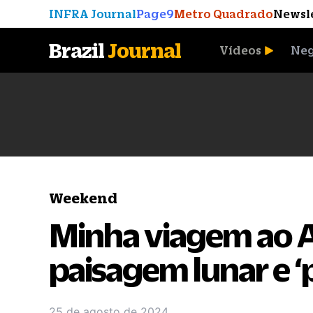
INFRA Journal
Page9
Metro Quadrado
Newsl
Brazil
Journal
Vídeos
Neg
A Moeda que Vingou
Weekend
Minha viagem ao 
paisagem lunar e ‘
25 de agosto de 2024