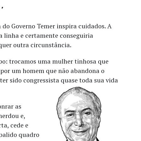
o
 do Governo Temer inspira cuidados. A
a linha e certamente conseguiria
quer outra circunstância.
po: trocamos uma mulher tinhosa que
o por um homem que não abandona o
ter sido congressista quase toda sua vida
onrar as
herdou e,
ta, cede e
alido quadro