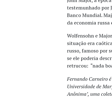
John Major, à época
testemunhado por J
Banco Mundial. Majo
da economia russa e
Wolfensohn e Major
situação era caótic
russo, famoso por s
se ele poderia desc
retrucou: “nada bo
Fernando Carneiro é 
Universidade de Mar
Anônima’, uma colet