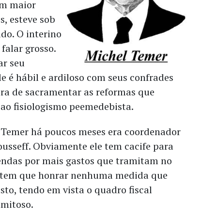
 um maior
s, esteve sob
ado. O interino
falar grosso.
ar seu
 é hábil e ardiloso com seus confrades
ora de sacramentar as reformas que
 ao fisiologismo peemedebista.
 Temer há poucos meses era coordenador
ousseff. Obviamente ele tem cacife para
endas por mais gastos que tramitam no
o tem que honrar nenhuma medida que
sto, tendo em vista o quadro fiscal
mitoso.