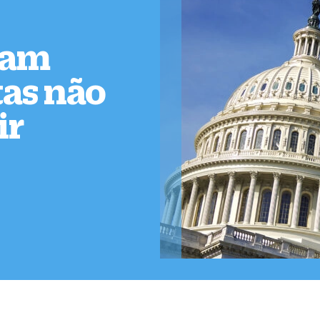
ram
as não
ir