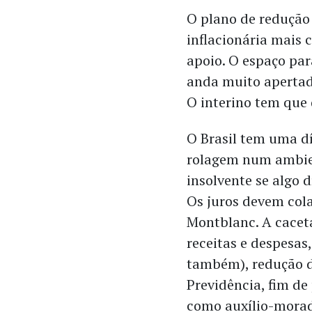
O plano de redução
inflacionária mais 
apoio. O espaço par
anda muito apertado
O interino tem que 
O Brasil tem uma dí
rolagem num ambien
insolvente se algo d
Os juros devem col
Montblanc. A caceta
receitas e despesas
também), redução d
Previdência, fim de
como auxílio-moradi