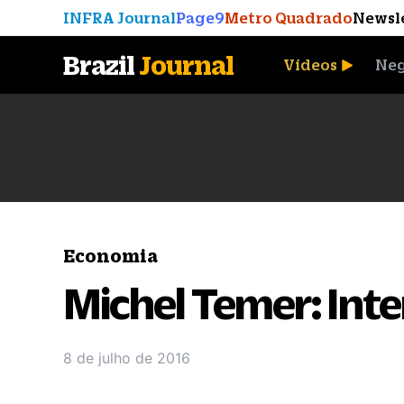
INFRA Journal
Page9
Metro Quadrado
Newsl
Brazil
Journal
Vídeos
Neg
A Moeda que Vingou
Economia
Michel Temer: Inte
8 de julho de 2016