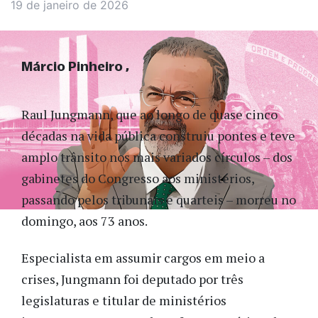
19 de janeiro de 2026
Márcio Pinheiro
Raul Jungmann, que ao longo de quase cinco
décadas na vida pública construiu pontes e teve
amplo trânsito nos mais variados círculos – dos
gabinetes do Congresso aos ministérios,
passando pelos tribunais e quarteis – morreu no
domingo, aos 73 anos.
Especialista em assumir cargos em meio a
crises, Jungmann foi deputado por três
legislaturas e titular de ministérios