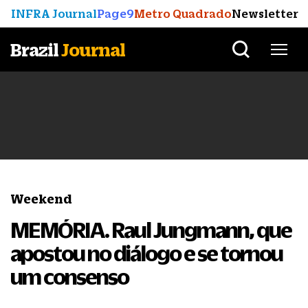
INFRA Journal
Page9
Metro Quadrado
Newsletter
Brazil
Journal
Weekend
MEMÓRIA. Raul Jungmann, que
apostou no diálogo e se tornou
um consenso