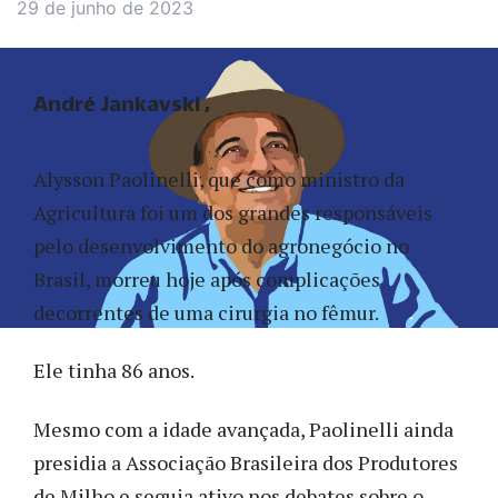
29 de junho de 2023
André Jankavski
Alysson Paolinelli, que como ministro da
Agricultura foi um dos grandes responsáveis
pelo desenvolvimento do agronegócio no
Brasil, morreu hoje após complicações
decorrentes de uma cirurgia no fêmur.
Ele tinha 86 anos.
Mesmo com a idade avançada, Paolinelli ainda
presidia a Associação Brasileira dos Produtores
de Milho e seguia ativo nos debates sobre o