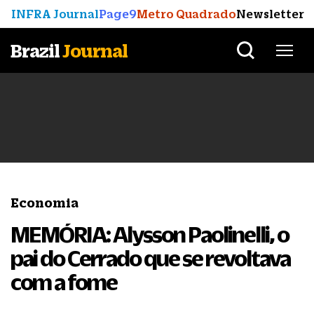
INFRA Journal
Page9
Metro Quadrado
Newsletter
Brazil
Journal
Economia
MEMÓRIA: Alysson Paolinelli, o
pai do Cerrado que se revoltava
com a fome