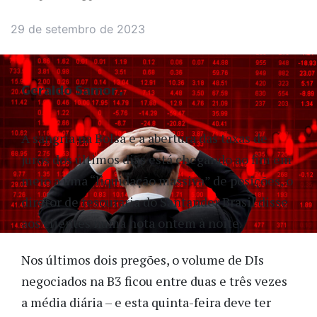
29 de setembro de 2023
Geraldo Samor
A sangria na Bolsa e a abertura das taxas de
juros dos últimos dias está chegando ao fim em
meio a uma “liquidação massiva” de posições, o
diretor de tesouraria do Santander Brasil disse
aos clientes numa nota ontem à noite.
Nos últimos dois pregões, o volume de DIs
negociados na B3 ficou entre duas e três vezes
a média diária – e esta quinta-feira deve ter