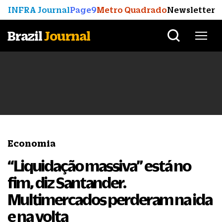
INFRA Journal
Page9
Metro Quadrado
Newsletter
Brazil
Journal
Economia
“Liquidação massiva” está no
fim, diz Santander.
Multimercados perderam na ida
e na volta