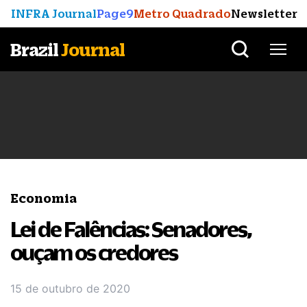
INFRA Journal
Page9
Metro Quadrado
Newsletter
Brazil
Journal
Economia
Lei de Falências: Senadores,
ouçam os credores
15 de outubro de 2020