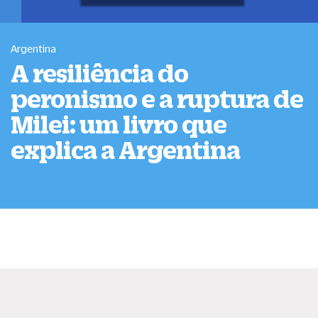
Argentina
A resiliência do
peronismo e a ruptura de
Milei: um livro que
explica a Argentina