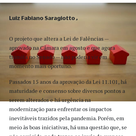
Luiz Fabiano Saragiotto
O projeto que altera a Lei de Falências —
aprovado na Câmara em agosto e que agora
tramita no Senado — não poderia vir em
momento mais oportuno.
Passados 15 anos da aprovação da Lei 11.101, há
maturidade e consenso sobre diversos pontos a
serem alterados e há urgência na
modernização para enfrentar os impactos
inevitáveis trazidos pela pandemia. Porém, em
meio às boas iniciativas, há uma questão que, se