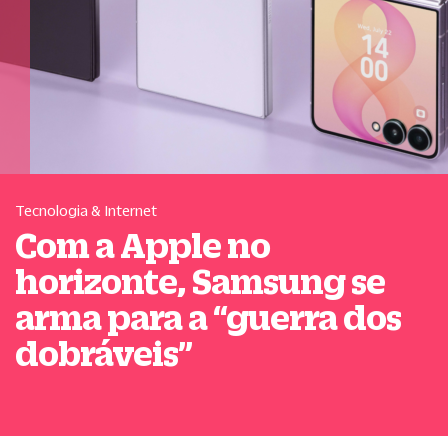
Tecnologia & Internet
Com a Apple no
horizonte, Samsung se
arma para a
“
guerra dos
dobráveis
”