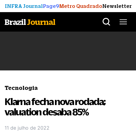
INFRA Journal
Page9
Metro Quadrado
Newsletter
Brazil
Journal
Tecnologia
Klarna fecha nova rodada;
valuation desaba 85%
11 de julho de 2022