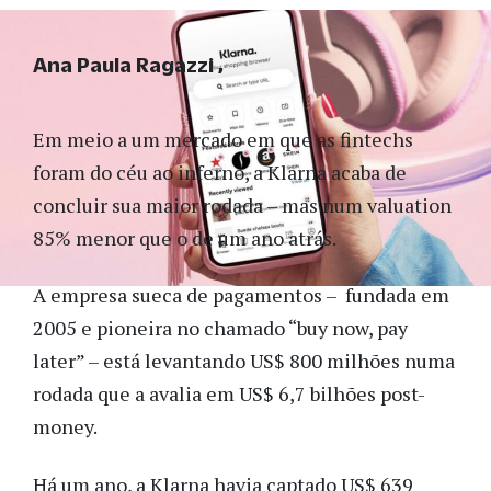
Ana Paula Ragazzi
Em meio a um mercado em que as fintechs
foram do céu ao inferno, a Klarna acaba de
concluir sua maior rodada – mas num valuation
85% menor que o de um ano atrás.
A empresa sueca de pagamentos – fundada em
2005 e pioneira no chamado “buy now, pay
later” – está levantando US$ 800 milhões numa
rodada que a avalia em US$ 6,7 bilhões post-
money.
Há um ano, a Klarna havia captado US$ 639