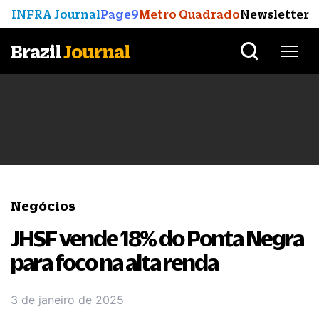
INFRA Journal
Page9
Metro Quadrado
Newsletter
Brazil
Journal
Negócios
JHSF vende 18% do Ponta Negra
para foco na alta renda
3 de janeiro de 2025