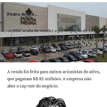
Pedro Arbex
A JHSF acaba de vender a participação de 18%
que mantinha no Shopping Ponta Negra, em
Manaus — uma transação pequena mas
altamente simbólica para a estratégia da
companhia.
A venda foi feita para outros acionistas do ativo,
que pagaram R$ 82 milhões. A empresa não
abre o
cap rate
do negócio.