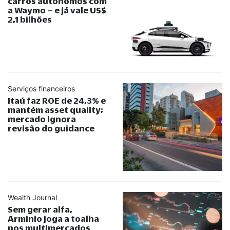
carros autônomos com
a Waymo – e já vale US$
2,1 bilhões
Serviços financeiros
Itaú faz ROE de 24,3% e
mantém asset quality;
mercado ignora
revisão do guidance
Wealth Journal
Sem gerar alfa,
Arminio joga a toalha
nos multimercados