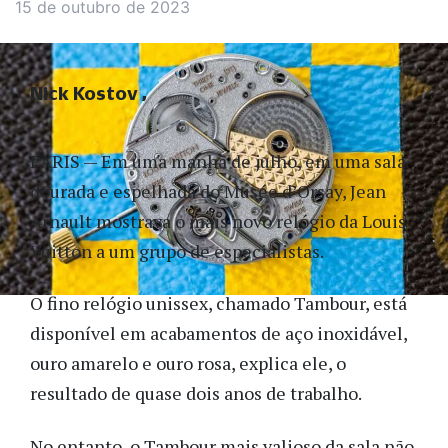
15 de outubro de 2023
Nick Kostov
PARIS — Em uma manhã de julho, em uma sala
dourada e espelhada do Musée d’Orsay, Jean
Arnault mostrava o mais novo relógio da Louis
Vuitton a um grupo de especialistas.
O fino relógio unissex, chamado Tambour, está
disponível em acabamentos de aço inoxidável,
ouro amarelo e ouro rosa, explica ele, o
resultado de quase dois anos de trabalho.
No entanto, o Tambour mais valioso da sala não