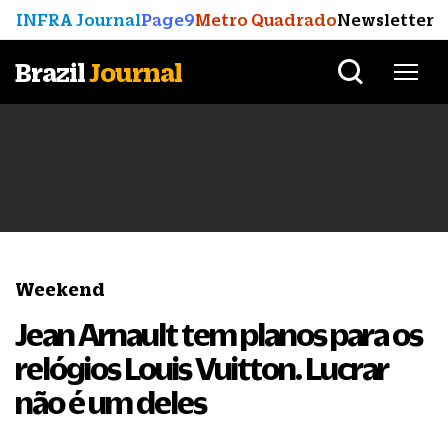
INFRA Journal
Page9
Metro Quadrado
Newsletter
Brazil
Journal
Weekend
Jean Arnault tem planos para os
relógios Louis Vuitton. Lucrar
não é um deles