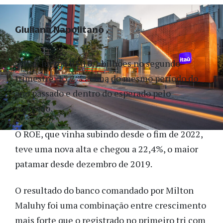
Giuliana Napolitano
O Itaú lucrou R$ 10,1 bilhões no segundo
trimestre, 15,2% acima do mesmo período do
ano passado e dentro do esperado pelo
mercado.
O ROE, que vinha subindo desde o fim de 2022,
teve uma nova alta e chegou a 22,4%, o maior
patamar desde dezembro de 2019.
O resultado do banco comandado por Milton
Maluhy foi uma combinação entre crescimento
mais forte que o registrado no primeiro tri com