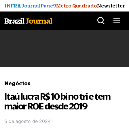
INFRA Journal
Page9
Metro Quadrado
Newsletter
Brazil
Journal
Negócios
Itaú lucra R$ 10 bi no tri e tem
maior ROE desde 2019
6 de agosto de 2024