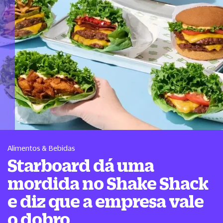
Alimentos & Bebidas
Starboard dá uma
mordida no Shake Shack
e diz que a empresa vale
o dobro