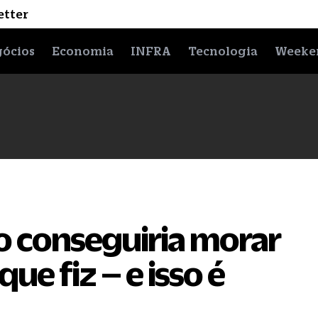
etter
ócios
Economia
INFRA
Tecnologia
Weeke
o conseguiria morar
e fiz – e isso é