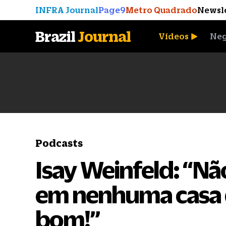
INFRA Journal
Page9
Metro Quadrado
Newsl
Brazil
Journal
Vídeos
Neg
A Moeda que Vingou
Podcasts
Isay Weinfeld: “Nã
em nenhuma casa qu
bom!”