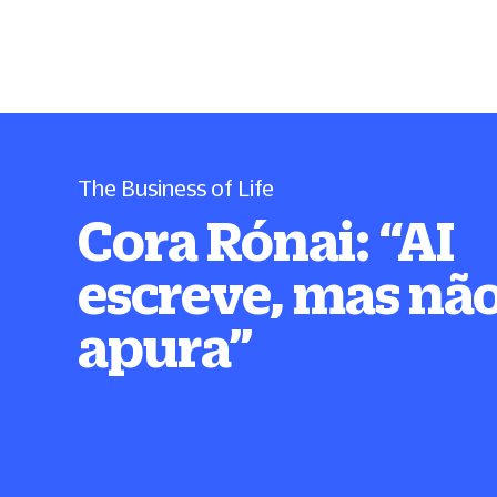
The Business of Life
Cora Rónai:
“
AI
escreve, mas nã
apura
”