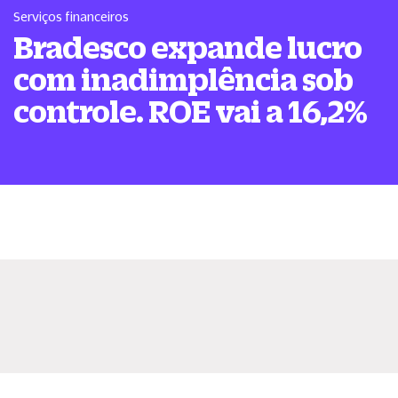
Serviços financeiros
Bradesco expande lucro
com inadimplência sob
controle. ROE vai a 16,2%