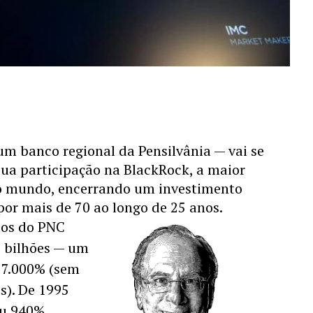
m banco regional da Pensilvânia — vai se 
sua participação na BlackRock, a maior 
do mundo, encerrando um investimento 
por mais de 70 ao longo de 25 anos.   
ãos do PNC 
 bilhões — um 
 7.000% (sem 
s). De 1995 
u 940%. 