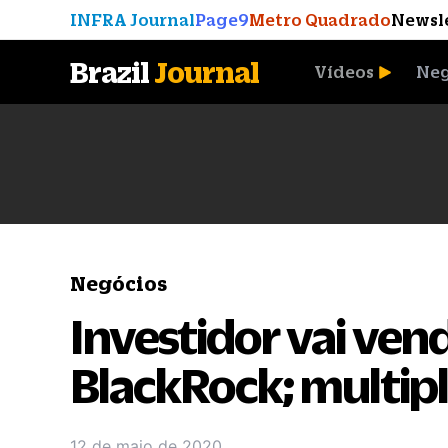
INFRA Journal
Page9
Metro Quadrado
Newsl
Brazil
Journal
Vídeos
Neg
A Moeda que Vingou
Negócios
Investidor vai ven
BlackRock; multipl
12 de maio de 2020