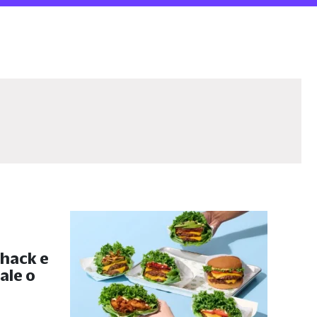
hack e
ale o