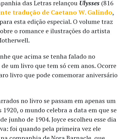
panhia das Letras relançou
Ulysses
(816
ente tradução de Caetano W. Galindo
,
 para esta edição especial. O volume traz
sobre o romance e ilustrações do artista
otherwell.
ranhe que acima se tenha falado no
 de um livro que tem só cem anos. Ocorre
raro livro que pode comemorar aniversário
arrados no livro se passam em apenas um
os 1920, o mundo celebra a data em que se
 de junho de 1904. Joyce escolheu esse dia
va: foi quando pela primeira vez ele
 na companhia de Nora Barnacle, que