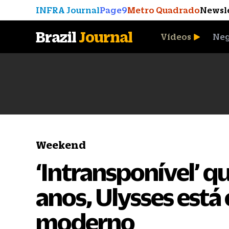
INFRA Journal
Page9
Metro Quadrado
Newsl
Brazil
Journal
Vídeos
Neg
A Moeda que Vingou
Weekend
‘Intransponível’ q
anos, Ulysses está
moderno