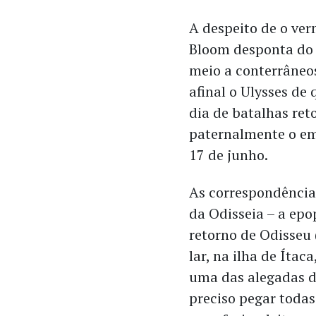
A despeito de o ve
Bloom desponta do 
meio a conterrâneos
afinal o Ulysses de 
dia de batalhas ret
paternalmente o em
17 de junho.
As correspondências
da Odisseia – a ep
retorno de Odisseu 
lar, na ilha de Ítac
uma das alegadas di
preciso pegar todas