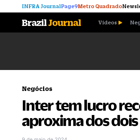
INFRA Journal
Page9
Metro Quadrado
Newsl
Brazil
Journal
Vídeos
Neg
A Moeda que Vingou
Negócios
Inter tem lucro re
aproxima dos dois 
9 de maio de 2024