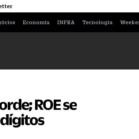
etter
ócios
Economia
INFRA
Tecnologia
Weeke
corde; ROE se
dígitos