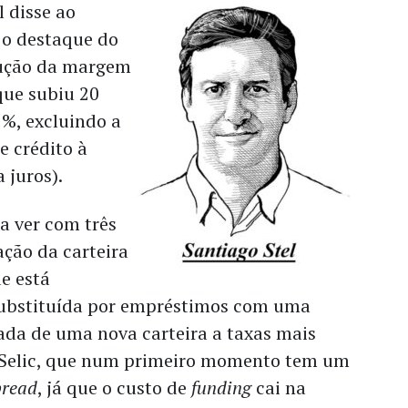
 disse ao
o destaque do
olução da margem
 que subiu 20
%, excluindo a
e crédito à
a juros).
a ver com três
cação da carteira
e está
substituída por empréstimos com uma
ada de uma nova carteira a taxas mais
a Selic, que num primeiro momento tem um
pread
, já que o custo de
funding
cai na