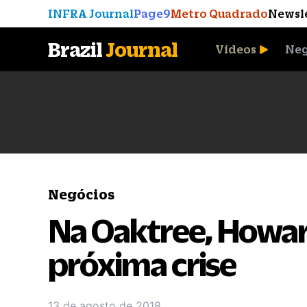
INFRA Journal
Page9
Metro Quadrado
Newsl
Brazil
Journal
Vídeos
Neg
A Moeda que Vingou
Negócios
Na Oaktree, Howar
próxima crise
13 de agosto de 2018