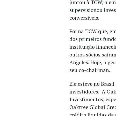
juntou à TCW, a e
supervisionou inve
conversíveis.
Foi na TCW que, em
dos primeiros fund
instituição finance
outros sócios saír
Angeles. Hoje, a ge
seu co-chairman.
Ele esteve no Brasi
investidores. A Oakt
Investimentos, esp
Oaktree Global Cred
crédito líquidas da