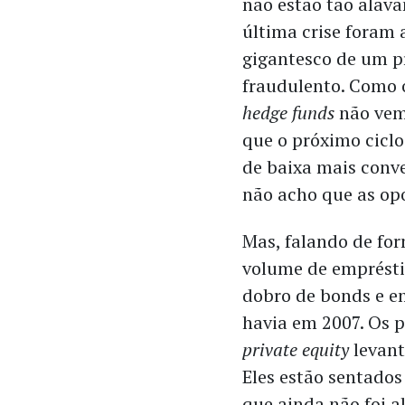
não estão tão alava
última crise foram 
gigantesco de um p
fraudulento. Como o
hedge funds
não vem 
que o próximo ciclo
de baixa mais conve
não acho que as op
Mas, falando de for
volume de emprésti
dobro de bonds e e
havia em 2007. Os p
private equity
levant
Eles estão sentados
que ainda não foi a