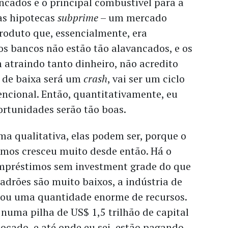
ncados e o principal combustível para a
as hipotecas
subprime
– um mercado
roduto que, essencialmente, era
s bancos não estão tão alavancados, e os
atraindo tanto dinheiro, não acredito
 de baixa será um
crash
, vai ser um ciclo
ncional. Então, quantitativamente, eu
ortunidades serão tão boas.
ma qualitativa, elas podem ser, porque o
mos cresceu muito desde então. Há o
mpréstimos sem investment grade do que
adrões são muito baixos, a indústria de
ou uma quantidade enorme de recursos.
 numa pilha de US$ 1,5 trilhão de capital
locado, e até onde eu sei, estão pagando