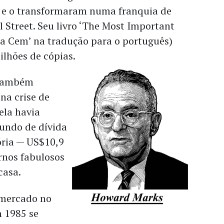
 e o transformaram numa franquia de
Street. Seu livro ‘The Most Important
 a Cem’ na tradução para o português)
ilhões de cópias.
 também
a crise de
ela havia
fundo de dívida
tória — US$10,9
rnos fabulosos
casa.
mercado no
m 1985 se