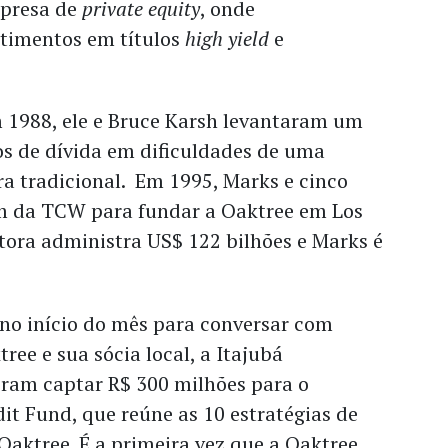
mpresa de
private equity
, onde
stimentos em títulos
high yield
e
 1988, ele e Bruce Karsh levantaram um
os de dívida em dificuldades de uma
ira tradicional. Em 1995, Marks e cinco
am da TCW para fundar a Oaktree em Los
stora administra US$ 122 bilhões e Marks é
l no início do mês para conversar com
ree e sua sócia local, a Itajubá
eram captar R$ 300 milhões para o
it Fund, que reúne as 10 estratégias de
 Oaktree. É a primeira vez que a Oaktree