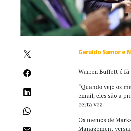
Geraldo Samor e Na
Warren Buffett é f
“Quando vejo os m
email, eles são a pr
certa vez.
Os memos de Marks 
Management versam 