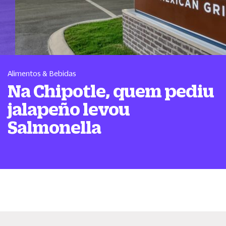
Alimentos & Bebidas
Na Chipotle, quem pediu
jalapeño levou
Salmonella