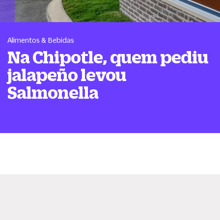
Alimentos & Bebidas
Na Chipotle, quem pediu
jalapeño levou
Salmonella