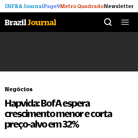
INFRA Journal
Page9
Metro Quadrado
Newsletter
Brazil
Journal
Negócios
Hapvida: BofA espera
crescimento menor e corta
preço-alvo em 32%