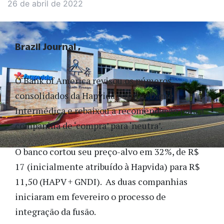
26 de abril de 2022
Brazil Journal
O Bank of America revisou os números
consolidados da Hapvida e Notre Dame
Intermédica e rebaixou a recomendação para a
companhia de ‘compra’ para ‘neutra’.
O banco cortou seu preço-alvo em 32%, de R$
17 (inicialmente atribuído à Hapvida) para R$
11,50 (HAPV + GNDI). As duas companhias
iniciaram em fevereiro o processo de
integração da fusão.