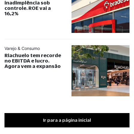
inadimplência sob
controle. ROE vai a
16,2%
Varejo & Consumo
Riachuelo tem recorde
no EBITDA e lucro.
Agora vem a expansão
Ir para a página inicial