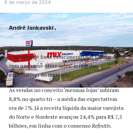
6 de março de 2024
André Jankavski
O Grupo Mateus acaba de reportar mais um
trimestre de forte crescimento nas vendas – e
com um ‘same-store sales’ acima das
expectativas do mercado.
As vendas no conceito ‘mesmas lojas’ subiram
8,8% no quarto tri – a média das expectativas
era de 7%. Já a receita líquida da maior varejista
do Norte e Nordeste avançou 24,4% para R$ 7,5
bilhões, em linha com o consenso
Refinitiv.