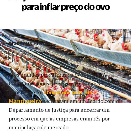
para inflar preço do ovo
Matheus Prado
1 de julho de 2026
Três grandes produtoras de ovos dos EUA – a
Cal-Maine Foods, Versova e Hickman’s Egg
Ranch, que foi
comprada pela JBS e
Mantiqueira
– entraram em um acordo com o
Departamento de Justiça para encerrar um
processo em que as empresas eram rés por
manipulação de mercado.