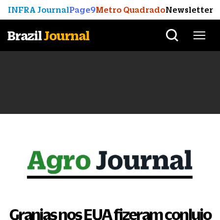
INFRA Journal
Page9
Metro Quadrado
Newsletter
Brazil
Journal
Granjas nos EUA fizeram conluio