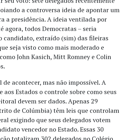
 seu voto: sete delegados recentemente
poiando a controversa ideia de apontar um
a a presidência. A ideia ventilada por
té agora, todos Democratas – seria
 candidato, extraído (sim) das fileiras
que seja visto como mais moderado e
 como John Kasich, Mitt Romney e Colin
s.
l de acontecer, mas não impossível. A
e aos Estados o controle sobre como seus
eitoral devem ser dados. Apenas 29
trito de Colúmbia) têm leis que controlam
eral exigindo que seus delegados votem
ndidato vencedor no Estado. Essas 30
ação totalizam 302 delegados no Colégio