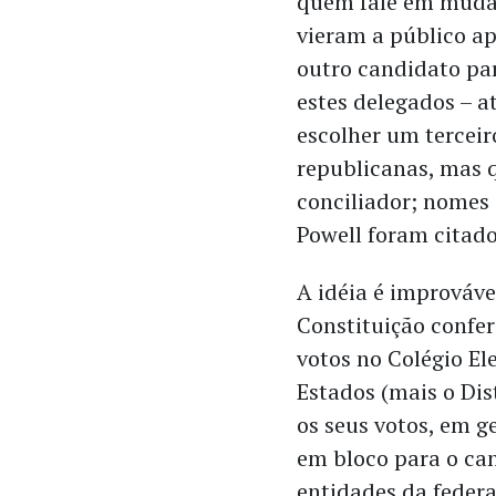
quem fale em mudar
vieram a público a
outro candidato par
estes delegados – a
escolher um terceiro
republicanas, mas 
conciliador; nomes
Powell foram citado
A idéia é improváve
Constituição confer
votos no Colégio El
Estados (mais o Dis
os seus votos, em g
em bloco para o ca
entidades da feder