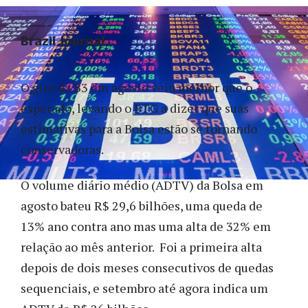
Brazil Journal
O giro da B3 em agosto veio melhor que o
esperado, levando o BTG a dizer que suas
estimativas para a Bolsa estão se tornando
conservadoras.
O volume diário médio (ADTV) da Bolsa em
agosto bateu R$ 29,6 bilhões, uma queda de
13% ano contra ano mas uma alta de 32% em
relação ao mês anterior. Foi a primeira alta
depois de dois meses consecutivos de quedas
sequenciais, e setembro até agora indica um