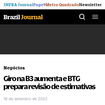
INFRA Journal
Page9
Metro Quadrado
Newsletter
Brazil
Journal
Negócios
Giro na B3 aumenta e BTG
prepara revisão de estimativas
16 de setembro de 2022