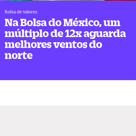
Bolsa de Valores
Na Bolsa do México, um
múltiplo de 12x aguarda
melhores ventos do
norte