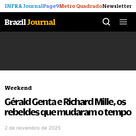
INFRA Journal
Page9
Metro Quadrado
Newsletter
Brazil
Journal
Weekend
Gérald Genta e Richard Mille, os
rebeldes que mudaram o tempo
2 de novembro de 2025