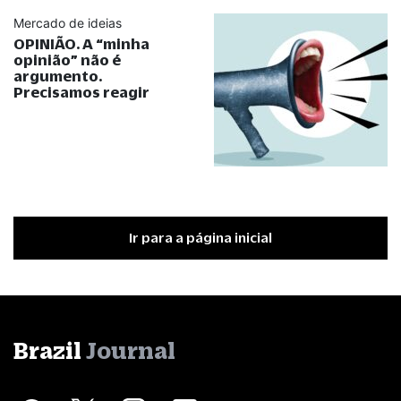
Mercado de ideias
OPINIÃO. A
“
minha
opinião
”
não é
argumento.
Precisamos reagir
Ir para a página inicial
Brazil
Journal