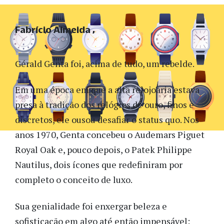
Fabrício Almeida
Gérald Genta foi, acima de tudo, um rebelde.
Em uma época em que a alta relojoaria estava
presa à tradição dos relógios de ouro, finos e
discretos, ele ousou desafiar o status quo. Nos
anos 1970, Genta concebeu o Audemars Piguet
Royal Oak e, pouco depois, o Patek Philippe
Nautilus, dois ícones que redefiniram por
completo o conceito de luxo.
Sua genialidade foi enxergar beleza e
sofisticação em algo até então impensável: