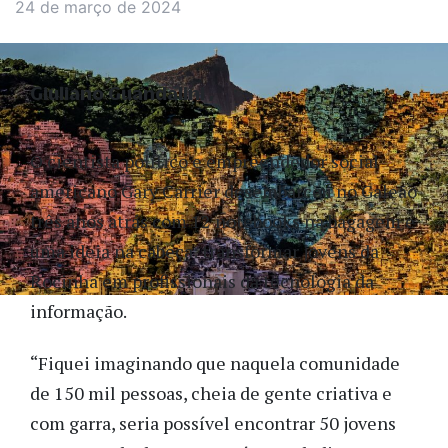
24 de março de 2024
Giuliano Guandalini
O cientista político e empreendedor social
americano Gary Carrier desembarcou no Galeão
três anos atrás com 12 notebooks na bagagem e
uma ideia na cabeça: transformar jovens da
Rocinha em profissionais da tecnologia da
informação.
“Fiquei imaginando que naquela comunidade
de 150 mil pessoas, cheia de gente criativa e
com garra, seria possível encontrar 50 jovens