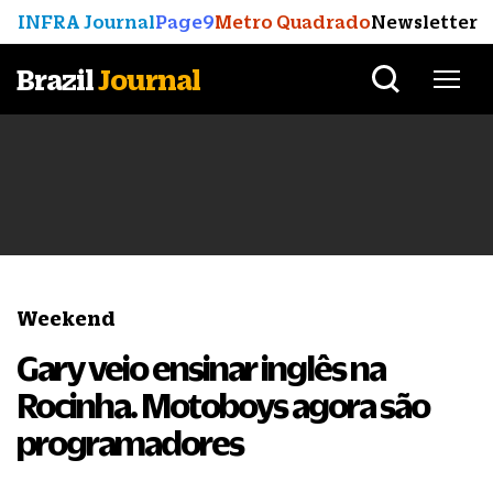
INFRA Journal
Page9
Metro Quadrado
Newsletter
Brazil
Journal
Weekend
Gary veio ensinar inglês na
Rocinha. Motoboys agora são
programadores