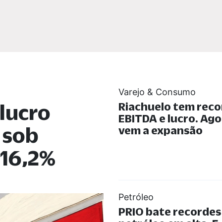
Varejo & Consumo
lucro
Riachuelo tem reco
EBITDA e lucro. Ago
 sob
vem a expansão
 16,2%
Petróleo
PRIO bate recorde