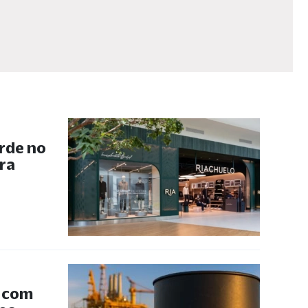
rde no
ra
s com