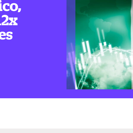
ico,
12x
es