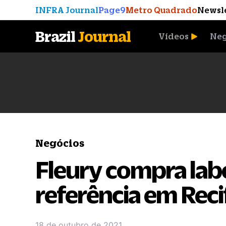
INFRA Journal
Page9
Metro Quadrado
Newsl
Brazil
Journal
Vídeos
Neg
A Moeda que Vingou
Negócios
Fleury compra lab
referência em Reci
18 de outubro de 2021