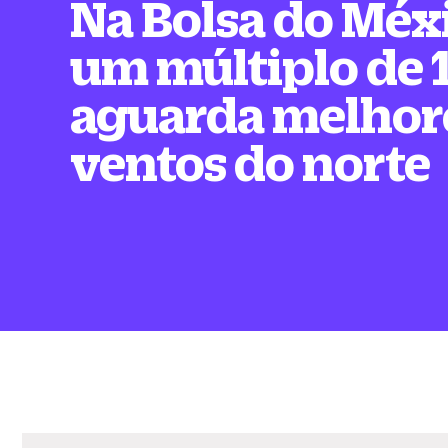
Na Bolsa do Méx
um múltiplo de 
aguarda melhor
ventos do norte