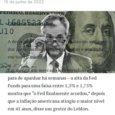
15 de junho de 2022
Giuliano Guandalini
A decisão do Fed de apertar o passo no aumento
dos juros causou um rali nas Bolsas e nos juros
em todo o mundo.
Em meio a um mercado sobrevendido – que não
para de apanhar há semanas – a alta da Fed
Funds para uma faixa entre 1,5% e 1,75%
mostra que “o Fed finalmente acordou,” depois
que a inflação americana atingiu o maior nível
em 41 anos, disse um gestor do Leblon.