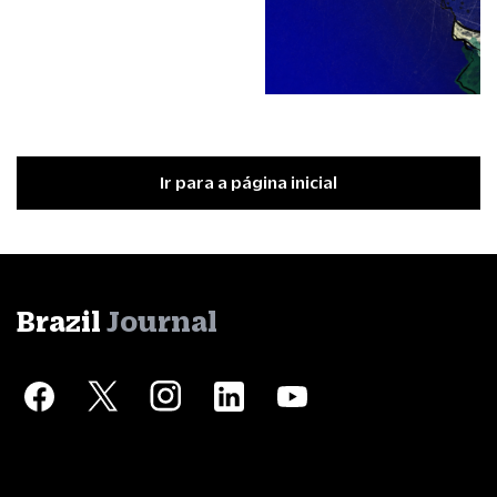
Ir para a página inicial
Brazil
Journal