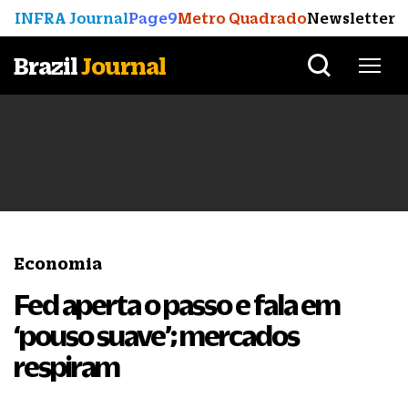
INFRA Journal
Page9
Metro Quadrado
Newsletter
Brazil
Journal
Economia
Fed aperta o passo e fala em
‘pouso suave’; mercados
respiram