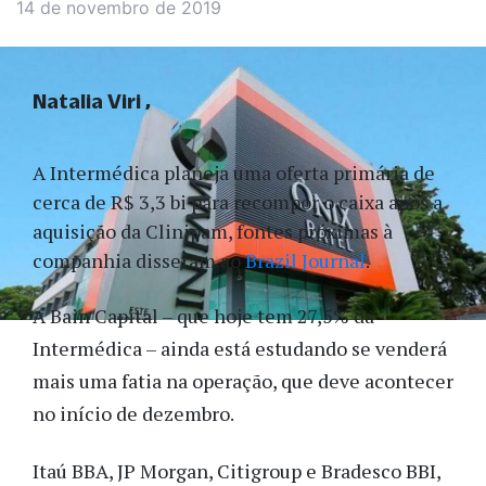
14 de novembro de 2019
Natalia Viri
A Intermédica planeja uma oferta primária de
cerca de R$ 3,3 bi para recompor o caixa após a
aquisição da Clinipam, fontes próximas à
companhia disseram ao
Brazil Journal
.
A Bain Capital – que hoje tem 27,5% da
Intermédica – ainda está estudando se venderá
mais uma fatia na operação, que deve acontecer
no início de dezembro.
Itaú BBA, JP Morgan, Citigroup e Bradesco BBI,