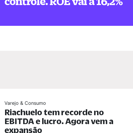
controle. ROE vai a 16,2%
Varejo & Consumo
Riachuelo tem recorde no
EBITDA e lucro. Agora vem a
expansão