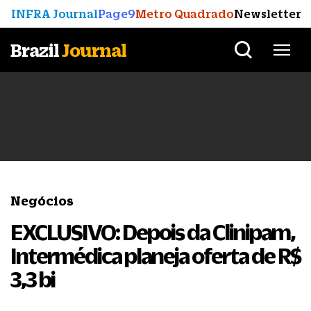
INFRA Journal
Page9
Metro Quadrado
Newsletter
Brazil
Journal
Negócios
EXCLUSIVO: Depois da Clinipam,
Intermédica planeja oferta de R$
3,3 bi