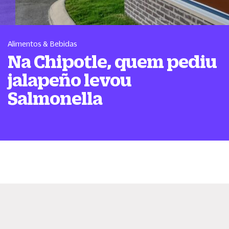
Alimentos & Bebidas
Na Chipotle, quem pediu
jalapeño levou
Salmonella