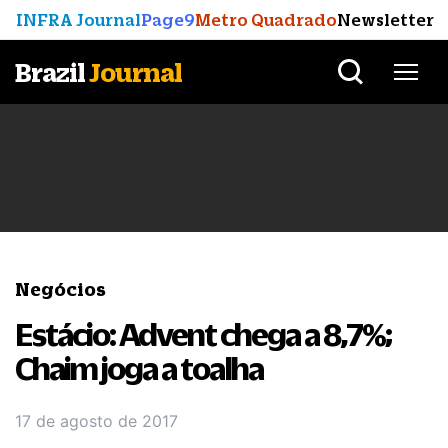
INFRA Journal
Page9
Metro Quadrado
Newsletter
Brazil
Journal
Negócios
Estácio: Advent chega a 8,7%;
Chaim joga a toalha
17 de agosto de 2017