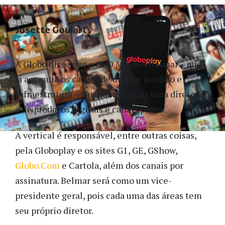
Josette Goulart
A Globo disse que o CFO Manuel Belmar – que
já acumula os cargos de diretor jurídico e
infraestrutura – vai assumir mais uma diretoria:
a de produtos digitais e canais pagos.
A vertical é responsável, entre outras coisas,
pela Globoplay e os sites G1, GE, GShow,
Globo.Com
e Cartola, além dos canais por
assinatura. Belmar será como um vice-
presidente geral, pois cada uma das áreas tem
seu próprio diretor.