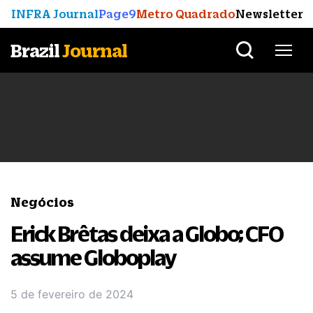
INFRA Journal
Page9
Metro Quadrado
Newsletter
Brazil
Journal
Negócios
Erick Brêtas deixa a Globo; CFO
assume Globoplay
5 de fevereiro de 2024