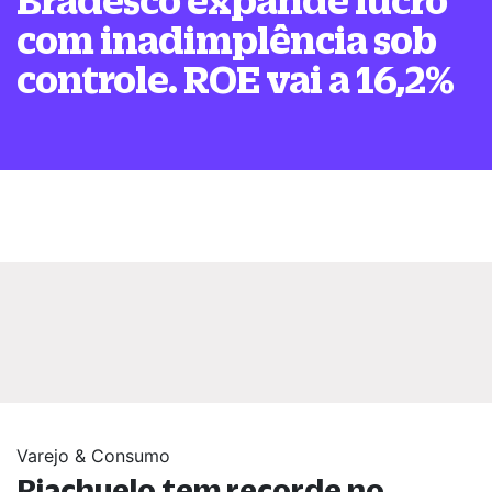
com inadimplência sob
controle. ROE vai a 16,2%
Varejo & Consumo
Riachuelo tem recorde no