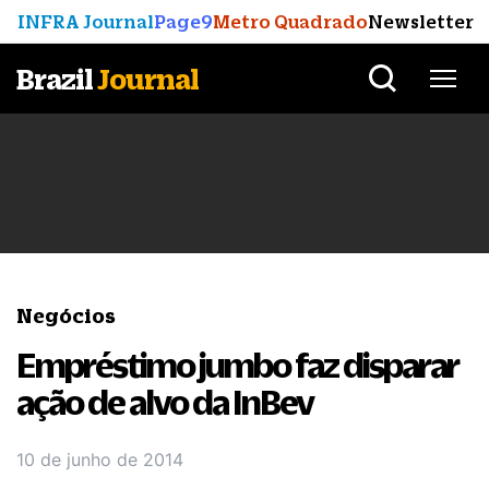
INFRA Journal
Page9
Metro Quadrado
Newsletter
Brazil
Journal
Negócios
Empréstimo jumbo faz disparar
ação de alvo da InBev
10 de junho de 2014