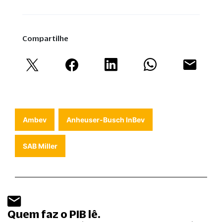
Compartilhe
Ambev
Anheuser-Busch InBev
SAB Miller
Quem faz o PIB lê.