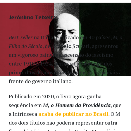
Jerônimo Teixeira
Best-seller
na Itália, publicado em 40 países,
M, o
Filho do Século
, de Antonio Scurati, apresentou
um vigoroso painel da ascensão do fascismo
entre 1919 e 1924, período que abrange dos
primórdios do movimento a seus anos iniciais à
frente do governo italiano.
Publicado em 2020, o livro agora ganha
sequência em
M, o Homem da Providência
, que
a Intrínseca
acaba de publicar no Brasil
. O M
dos dois títulos não poderia representar outra