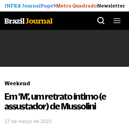
INFRA Journal
Page9
Metro Quadrado
Newsletter
Brazil
Journal
Weekend
Em ‘M’, um retrato íntimo (e
assustador) de Mussolini
27 de março de 2022