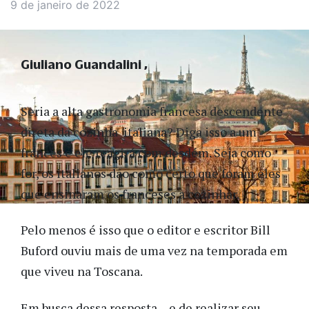
9 de janeiro de 2022
Giuliano Guandalini
Seria a alta gastronomia francesa descendente
direta da cozinha italiana? Diga isso a um
francês e ele reagirá com desdém. Seja como
for, os italianos dão como certo que foram eles
que ensinaram os franceses a cozinhar.
Pelo menos é isso que o editor e escritor Bill
Buford ouviu mais de uma vez na temporada em
que viveu na Toscana.
Em busca dessa resposta – e de realizar seu