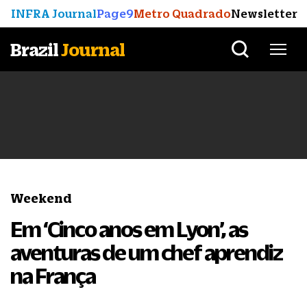
INFRA Journal
Page9
Metro Quadrado
Newsletter
Brazil
Journal
Weekend
Em ‘Cinco anos em Lyon’, as
aventuras de um chef aprendiz
na França