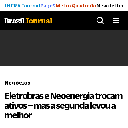
INFRA Journal
Page9
Metro Quadrado
Newsletter
Brazil
Journal
Negócios
Eletrobras e Neoenergia trocam
ativos – mas a segunda levou a
melhor