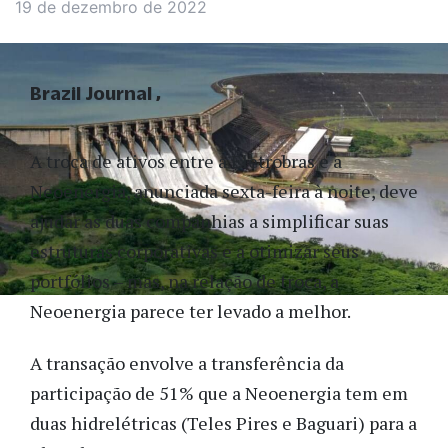
19 de dezembro de 2022
Brazil Journal
A troca de ativos entre a Eletrobras e a
Neoenergia, anunciada sexta-feira à noite, deve
ajudar as duas companhias a simplificar suas
estruturas corporativas e a otimizar seus
portfólios – mas, na relação de troca, a
Neoenergia parece ter levado a melhor.
A transação envolve a transferência da
participação de 51% que a Neoenergia tem em
duas hidrelétricas (Teles Pires e Baguari) para a