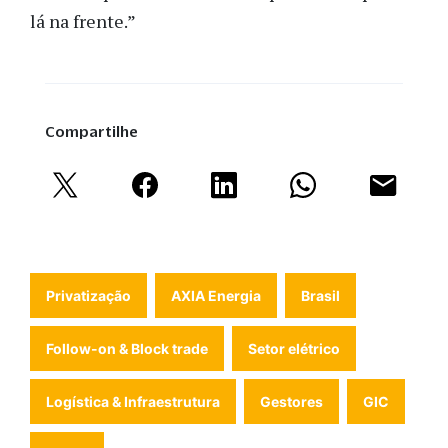
lá na frente.”
Compartilhe
Privatização
AXIA Energia
Brasil
Follow-on & Block trade
Setor elétrico
Logística & Infraestrutura
Gestores
GIC