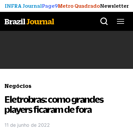
INFRA Journal
Page9
Metro Quadrado
Newsletter
Brazil
Journal
Negócios
Eletrobras: como grandes
players ficaram de fora
11 de junho de 2022