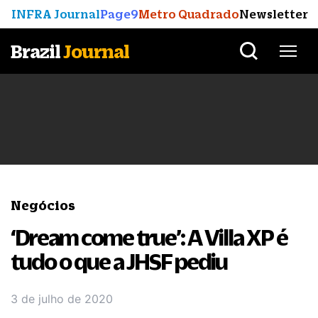
INFRA Journal
Page9
Metro Quadrado
Newsletter
Brazil
Journal
Negócios
‘Dream come true’: A Villa XP é
tudo o que a JHSF pediu
3 de julho de 2020