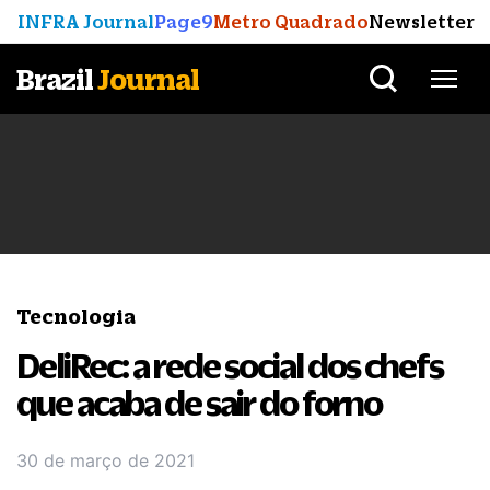
INFRA Journal
Page9
Metro Quadrado
Newsletter
Brazil
Journal
Tecnologia
DeliRec: a rede social dos chefs
que acaba de sair do forno
30 de março de 2021