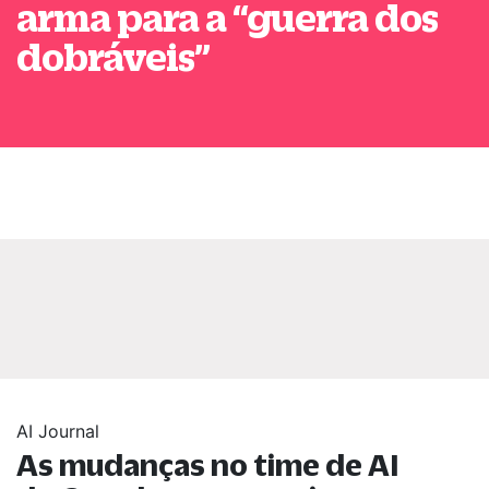
arma para a
“
guerra dos
dobráveis
”
AI Journal
As mudanças no time de AI