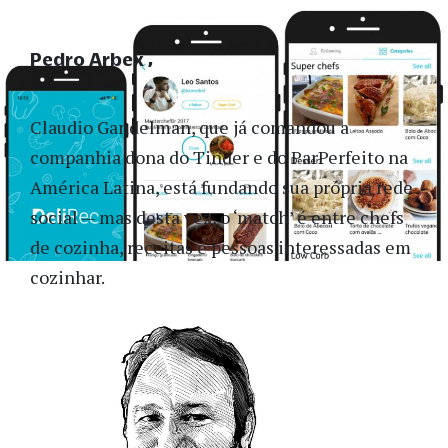
Pedro Arbex
Claudio Gandelman, que já comandou a
companhia dona do Tinder e do ParPerfeito na
América Latina, está fundando sua própria rede
social — mas desta vez, o ‘match’ é entre chefs
de cozinha, receitas e pessoas interessadas em
cozinhar.